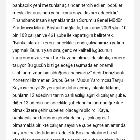
bankacılık yeni mezunlar açısından tercih edilen, popüler
meslekler arasında yerini korumaya devam edecektir.”
Finansbank İnsan Kaynaklarından Sorumlu Genel Müdür
Yardımcısı Murat Bayburtluoğlu da, bankanın 2009 yılını 10
bin 108 çalışan ve 461 şube ile kapattığını belirterek,
“Banka olarak ilkemiz, öncelikle kendi çalışanımıza yatırım
yapmak. Bunun yanı sıra, genç ve kaliteli işgücünün
kurumumuza ve sektöre kazandırılması da oldukça önem
taşıyor. Bu gücün bizi geleceğe taşımada en önemli
silahlarımızdan biri olduğuna inanıyoruz” dedi. Denizbank
Yönetim Hizmetleri Grubu Genel Müdür Yardımcısı Tanju
Kaya ise bu yıl 25 yeni şube daha açmayı planladıklarını,
bunların 12 adedinin tarım bankacılığı ağırlıklı çalışan şube,
diğer 13 adedin ise öncelikle şubelerin bulunmadığı 7 ilde
olmak üzere şehir şubeleri olacağını bildirdi. Kaya,
bankacılık sektörünün genelinde bu yıl çok agresif
olmamakla birlikte çalışan sayısı ve şubeleşme anlamında
büyüme beklediklerini ifade etti. Bazı bankaların bu yıl