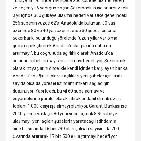
Türkiye’nin 70 ilinde 184 ilçede 256 şube ile hizmet veren
ve geçen yıl 6 yeni şube açan Şekerbank’ın ise önümüzdeki
3 yıl içinde 300 şubeye ulaşma hedefi var. Ülke genelindeki
256 şubenin yüzde 62’si Anadolu’da bulunan, 30 yaş
üzerinde 80 ve 40 yaş üzerinde ise 30 şubesi bulunan
Şekerbank, bulunduğu yörelerde “uzun yıllar var olma
gücünü pekiştirerek Anadolu’daki gücünü daha da
artırmayı”, bu doğrultuda ağırlıklı olarak Anadolu’da
bulunan şubelerin sayısını artırmayı hedefliyor. Şekerbank
olarak ihtiyaçlarını öncelikle kendi içinden karşılayan banka,
Anadolu’da ağırlıklı olarak açtıkları yeni şubeler için kısıtlı
sayıda olsa da yöresel istihdam imkanı sağladığını
düşünüyor. Yapı Kredi, bu yıl 60 şube açmayı ve
büyümelerine paralel olarak iştirakler dahil olmak üzere
toplam 1.000 kişiyi işe almayı planlıyor. Garanti Bankası ise
2010 yılında yaklaşık 80 yeni şube açarak 875 şubeye
ulaşmayı, yeni açılan şubelerin yaratacağı istihdamla
birlikte, şu anda 16 bin 799 olan çalışan sayısını da 700
civarında artırarak 17 bin 500’e ulaştırmayı hedefliyor.