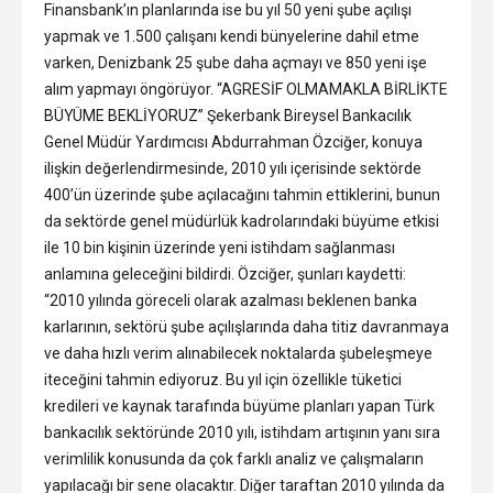
Finansbank’ın planlarında ise bu yıl 50 yeni şube açılışı
yapmak ve 1.500 çalışanı kendi bünyelerine dahil etme
varken, Denizbank 25 şube daha açmayı ve 850 yeni işe
alım yapmayı öngörüyor. “AGRESİF OLMAMAKLA BİRLİKTE
BÜYÜME BEKLİYORUZ” Şekerbank Bireysel Bankacılık
Genel Müdür Yardımcısı Abdurrahman Özciğer, konuya
ilişkin değerlendirmesinde, 2010 yılı içerisinde sektörde
400’ün üzerinde şube açılacağını tahmin ettiklerini, bunun
da sektörde genel müdürlük kadrolarındaki büyüme etkisi
ile 10 bin kişinin üzerinde yeni istihdam sağlanması
anlamına geleceğini bildirdi. Özciğer, şunları kaydetti:
“2010 yılında göreceli olarak azalması beklenen banka
karlarının, sektörü şube açılışlarında daha titiz davranmaya
ve daha hızlı verim alınabilecek noktalarda şubeleşmeye
iteceğini tahmin ediyoruz. Bu yıl için özellikle tüketici
kredileri ve kaynak tarafında büyüme planları yapan Türk
bankacılık sektöründe 2010 yılı, istihdam artışının yanı sıra
verimlilik konusunda da çok farklı analiz ve çalışmaların
yapılacağı bir sene olacaktır. Diğer taraftan 2010 yılında da