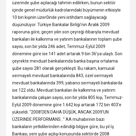
üzerinde şube açılacağı tahmin edilirken, bunun sektör
içinde genel müdürlük kadrolarındaki büyümenin etkisiyle
10 bin kişinin üzer0inde yeni istihdam sağlayacağı
düşünülüyor. Türkiye Bankalar Birliği’nin Aralık 2009
raporuna göre, geçen yılın son çeyreği itibarıyla mevduat
bankaları ile kalkınma ve yatırım bankalarının toplam şube
sayısı, son bir yılda 246 adet, Temmuz-Eylül 2009
dönemine göre ise 141 adet artarak 9 bin 36’ya ulaştı. Son
çeyrekte mevduat bankalarında banka başına ortalama
şube sayısı 281 olarak gerçekleşti. Bu rakam, kamusal
sermayeli mevduat bankalarında 843, özel sermayeli
mevduat bankalarında 399, yabancı sermayeli bankalarda
ise 122 oldu. Mevduat bankaları ile kalkınma ve yatırım
bankalarında çalışan sayısı, son bir yılda 805 kişi, Temmuz-
Eylül 2009 dönemine göre 1.642 kişi artarak 172 bin 403’e
yükseldi. “2008’DEN DAHA DÜŞÜK, ANCAK 2009’UN
ÜZERİNDE PERFORMANS…” AA muhabirinin bazı
bankaların yetkililerinden edindiği bilgiye göre, bu yıl İş
Bankası, yeni şube açılışı konusunda sektörde 2008