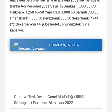
alacakları personel sayısı ile açacakları şube sayıları şöyle:
Banka Adı Personel Şube Sayısı İş Bankası 1.000 60-70
Halkbank 1.250 45-50 Yapı Kredi 1.000 60 Garanti 700 80
Finansbank 1.500 50 Denizbank 850 50 Şekerbank (*) 44
(*): Şekerbank’ın 44 şube hedefi, önümüzdeki 3 yılı
kapsıyor.
BENZER İÇERİKLER
Ceza ve Tevkifevleri Genel Müdürlüğü 5563
Ada
Sözleşmeli Personel Alımı İlanı 2022
202