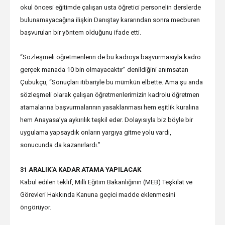
okul öncesi eğitimde çalışan usta öğretici personelin derslerde
bulunamayacağına ilişkin Danıştay kararından sonra mecburen
başvurulan bir yöntem olduğunu ifade etti.
“Sözleşmeli öğretmenlerin de bu kadroya başvurmasıyla kadro
gerçek manada 10 bin olmayacaktır” denildiğini anımsatan
Çubukçu, “Sonuçları itibariyle bu mümkün elbette. Ama şu anda
sözleşmeli olarak çalışan öğretmenlerimizin kadrolu öğretmen
atamalarına başvurmalarının yasaklanması hem eşitlik kuralına
hem Anayasa’ya aykırılık teşkil eder. Dolayısıyla biz böyle bir
uygulama yapsaydık onların yargıya gitme yolu vardı,
sonucunda da kazanırlardı.”
31 ARALIK’A KADAR ATAMA YAPILACAK
Kabul edilen teklif, Milli Eğitim Bakanlığının (MEB) Teşkilat ve
Görevleri Hakkında Kanuna geçici madde eklenmesini
öngörüyor.