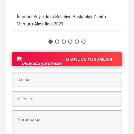
lanı
İstanbul Beylikdüzü Belediye Başkanlığı Zabıta
Tür
Memuru Alımı İlanı 2021
Alı
OKUYUCU YORUMLARI