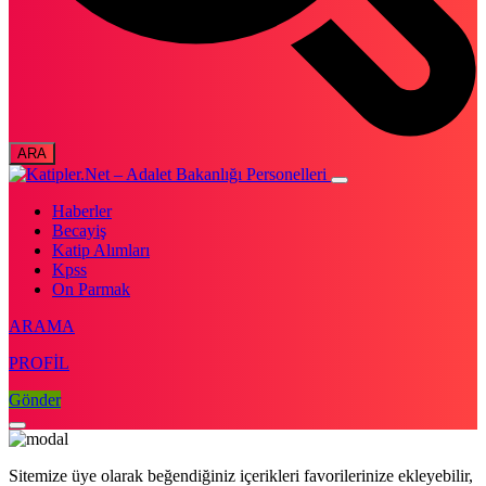
Haberler
Becayiş
Katip Alımları
Kpss
On Parmak
ARAMA
PROFİL
Gönder
Sitemize üye olarak beğendiğiniz içerikleri favorilerinize ekleyebilir,