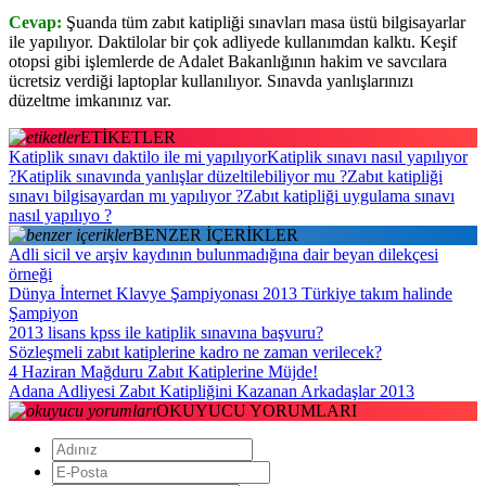
Cevap:
Şuanda tüm zabıt katipliği sınavları masa üstü bilgisayarlar
ile yapılıyor. Daktilolar bir çok adliyede kullanımdan kalktı. Keşif
otopsi gibi işlemlerde de Adalet Bakanlığının hakim ve savcılara
ücretsiz verdiği laptoplar
kullanılıyor. Sınavda yanlışlarınızı
düzeltme imkanınız var.
ETİKETLER
Katiplik sınavı daktilo ile mi yapılıyor
Katiplik sınavı nasıl yapılıyor
?
Katiplik sınavında yanlışlar düzeltilebiliyor mu ?
Zabıt katipliği
sınavı bilgisayardan mı yapılıyor ?
Zabıt katipliği uygulama sınavı
nasıl yapılıyo ?
BENZER İÇERİKLER
Adli sicil ve arşiv kaydının bulunmadığına dair beyan dilekçesi
örneği
Dünya İnternet Klavye Şampiyonası 2013 Türkiye takım halinde
Şampiyon
2013 lisans kpss ile katiplik sınavına başvuru?
Sözleşmeli zabıt katiplerine kadro ne zaman verilecek?
4 Haziran Mağduru Zabıt Katiplerine Müjde!
Adana Adliyesi Zabıt Katipliğini Kazanan Arkadaşlar 2013
OKUYUCU YORUMLARI