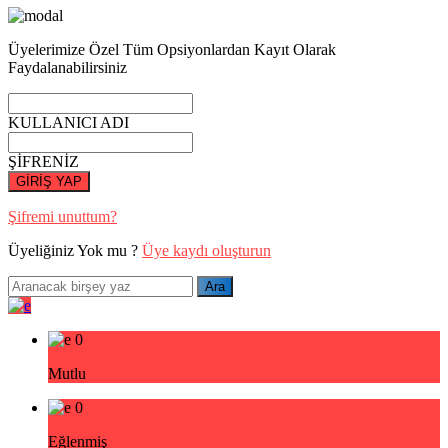
Üyelerimize Özel Tüm Opsiyonlardan Kayıt Olarak
Faydalanabilirsiniz
KULLANICI ADI
ŞİFRENİZ
GİRİŞ YAP
Şifremi unuttum?
Üyeliğiniz Yok mu ?
Üye kaydı oluşturun
0
Mutlu
0
Eğlenmiş