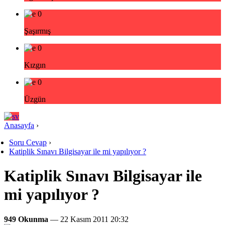
0
Şaşırmış
0
Kızgın
0
Üzgün
Anasayfa
›
Soru Cevap
›
Katiplik Sınavı Bilgisayar ile mi yapılıyor ?
Katiplik Sınavı Bilgisayar ile
mi yapılıyor ?
949 Okunma
— 22 Kasım 2011 20:32