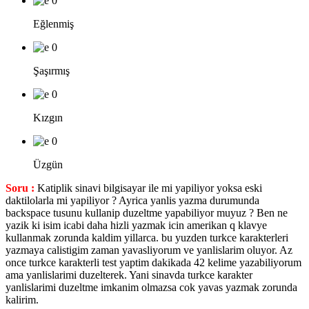
0
Eğlenmiş
0
Şaşırmış
0
Kızgın
0
Üzgün
Soru :
Katiplik sinavi bilgisayar ile mi yapiliyor yoksa eski
daktilolarla mi yapiliyor ? Ayrica yanlis yazma durumunda
backspace tusunu kullanip duzeltme yapabiliyor muyuz ? Ben ne
yazik ki isim icabi daha hizli yazmak icin amerikan q klavye
kullanmak zorunda kaldim yillarca. bu yuzden turkce karakterleri
yazmaya calistigim zaman yavasliyorum ve yanlislarim oluyor. Az
once turkce karakterli test yaptim dakikada 42 kelime yazabiliyorum
ama yanlislarimi duzelterek. Yani sinavda turkce karakter
yanlislarimi duzeltme imkanim olmazsa cok yavas yazmak zorunda
kalirim.