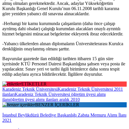
almış olmaları gerekmektedir. Ancak, adaylar Yükseköğretim
Kurulu Başkanlığı Genel Kurulu’nun 06.11.2008 tarihli kararına
göre yeniden yabancı dil sınavına alınacaklardır.
-Herhangi bir kamu kurumunda çalışanların (daha önce çalışıp
ayrılmış dahi olsalar) çalıştığı kurumdan alacakları onaylı ayrıntılı
hizmet belgesini müracaat belgelerine ekleyerek ibraz edeceklerdir.
-Yabancı ülkelerden alınan diplomaların Üniversitelerarası Kurulca
denkliğinin onaylanmış olması şarttır.
Başvurular gazetede ilan edildiği tarihten itibaren 15 gün süre
içerisinde KTÜ Personel Dairesi Başkanlığına şahsen veya posta ile
yapılacaktır. Sınav yeri ve tarihi ilgili birimlerce daha sonra tespit
edilip adaylara ayrıca bildirilecektir. İlgililere duyurulur.
ETİKETLER
Karadeniz Teknik Üniversitesi
Karadeniz Teknik Üniversitesi 2011
ilanları
Karadeniz Teknik Üniversitesi öğretim üyesi alımı
ilanı
öğretim üyesi alımı ilanları aralık 2010
BENZER İÇERİKLER
İstanbul Beylikdüzü Belediye Başkanlığı Zabıta Memuru Alımı İlanı
2021