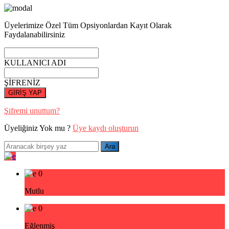
Üyelerimize Özel Tüm Opsiyonlardan Kayıt Olarak
Faydalanabilirsiniz
KULLANICI ADI
ŞİFRENİZ
GİRİŞ YAP
Şifremi unuttum?
Üyeliğiniz Yok mu ?
Üye kaydı oluşturun
0
Mutlu
0
Eğlenmiş