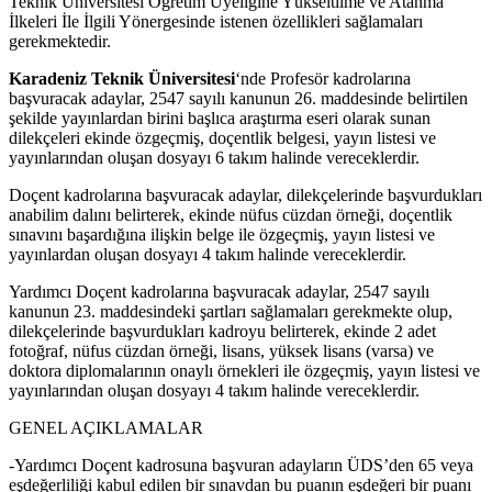
Teknik Üniversitesi Öğretim Üyeliği
ne Yükseltilme ve Atanma
İlkeleri İle İlgili Yönergesinde istenen özellikleri sağlamaları
gerekmektedir.
Karadeniz Teknik Üniversitesi
‘nde Profesör kadrolarına
başvuracak adaylar, 2547 sayılı kanunun 26. maddesinde belirtilen
şekilde yayınlardan birini başlıca araştırma eseri olarak sunan
dilekçeleri ekinde özgeçmiş, doçentlik belgesi, yayın listesi ve
yayınlarından oluşan dosyayı 6 takım halinde vereceklerdir.
Doçent kadrolarına başvuracak adaylar, dilekçelerinde başvurdukları
anabilim dalını belirterek, ekinde nüfus cüzdan örneği, doçentlik
sınavını başardığına ilişkin belge ile özgeçmiş, yayın listesi ve
yayınlardan oluşan dosyayı 4 takım halinde vereceklerdir.
Yardımcı Doçent kadrolarına başvuracak adaylar, 2547 sayılı
kanunun 23. maddesindeki şartları sağlamaları gerekmekte olup,
dilekçelerinde başvurdukları kadroyu belirterek, ekinde 2 adet
fotoğraf, nüfus cüzdan örneği, lisans, yüksek lisans (varsa) ve
doktora diplomalarının onaylı örnekleri ile özgeçmiş, yayın listesi ve
yayınlarından oluşan dosyayı 4 takım halinde vereceklerdir.
GENEL AÇIKLAMALAR
-Yardımcı Doçent kadrosuna başvuran adayların ÜDS’den 65 veya
eşdeğerliliği kabul edilen bir sınavdan bu puanın eşdeğeri bir puanı