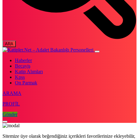
Haberler
Becayiş
Katip Alımları
Kpss
On Parmak
ARAMA
PROFİL
Gönder
Sitemize üye olarak beğendiğiniz içerikleri favorilerinize ekleyebilir,