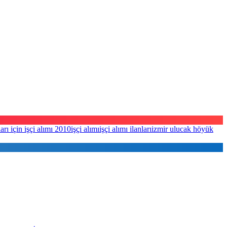
arı için işçi alımı 2010
işçi alımı
işçi alımı ilanları
izmir ulucak höyük