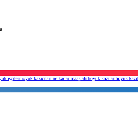
şa
ük işçileri
höyük kazıcıları ne kadar maaş alır
höyük kazıları
höyük kazıl