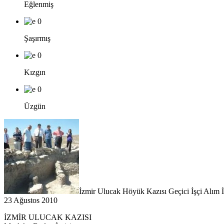
Eğlenmiş
0
Şaşırmış
0
Kızgın
0
Üzgün
İzmir Ulucak Höyük Kazısı Geçici İşçi Alım İ
23 Ağustos 2010
İZMİR ULUCAK KAZISI