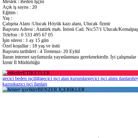
Meslek : Beden İşçisi
Açık iş sayısı : 20
Eğitim :
Yaş :
Çalışma Alanı :Ulucak Höyük kazı alanı, Ulucak /İzmir
Başvuru Adresi : Atatürk mah. İnönü Cad. No:57/1 Ulucak/Kemalpa
Telefon : 0 533 495 67 05
İşin süresi : 1 ay 15 gün
Özel koşullar : 18 yaş ve üstü
Başvuru tarihileri : 4 Temmuz- 20 Eylül
İlanın internet sayfamızda yayınlanması
gerekmektedir. İyi çalışmalar
İzmir İl Müdürlüğü
ETİKETLER
geçici beden işçiliği
geçici işçi alan kurumlar
geçici işçi alımı ilanları
höy
kazısı
kazıcı işçi ilanları
BENZER İÇERİKLER