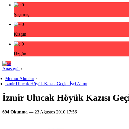
0
Şaşırmış
0
Kızgın
0
Üzgün
Anasayfa
›
Memur Alımları
›
İzmir Ulucak Höyük Kazısı Geçici İşçi Alımı
İzmir Ulucak Höyük Kazısı Geçic
694 Okunma
— 23 Ağustos 2010 17:56