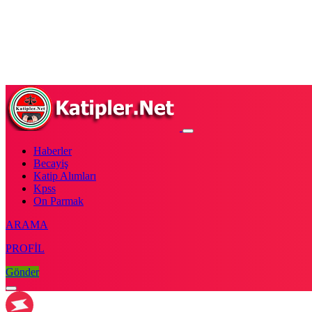
Haberler
Becayiş
Katip Alımları
Kpss
On Parmak
ARAMA
PROFİL
Gönder