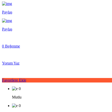
Paylaş
Paylaş
0 Beğenme
Yorum Yaz
Favorilere Ekle
0
Mutlu
0