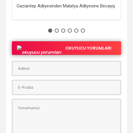
ayiş
Gaziantep Adliyesinden Malatya Adliyesine Becayiş
Ank
Bec
OKUYUCU YORUMLARI