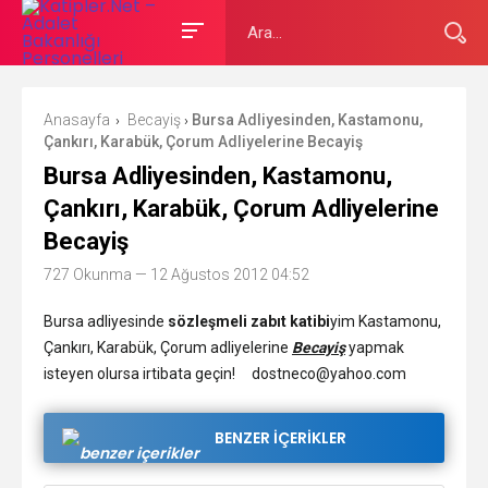
Anasayfa
Becayiş
Bursa Adliyesinden, Kastamonu,
›
›
Çankırı, Karabük, Çorum Adliyelerine Becayiş
Bursa Adliyesinden, Kastamonu,
Çankırı, Karabük, Çorum Adliyelerine
Becayiş
727 Okunma
— 12 Ağustos 2012 04:52
Bursa adliyesinde
sözleşmeli zabıt katibi
yim Kastamonu,
Çankırı, Karabük, Çorum adliyelerine
Becayiş
yapmak
isteyen olursa irtibata
geçin! dostneco@yahoo.com
BENZER İÇERİKLER