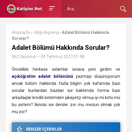
Anasayfa
Bilgi Alışverişi
Adalet Bölümü Hakkında
›
›
Sorular?
Adalet Bölümü Hakkında Sorular?
962 Okunma
— 04 Temmuz 2012 01:48
Öncelikle herkese selamlar sınava yeni girdim ve
açıköğretim adalet bölümünü
yazmayı düşünüyorum
ancak bölüm hakkında fazla bilgim yok kafamda bazı
sorular bunlardan bazıları ise baktımda forma bazı
arkadaşlar kredili sistemden şikayetçi olmuş iyi mi kötü mü
bu sistem? İkincisi ise dersler zor mu mezun olmak
çok
mu zor?
BENZER İÇERİKLER