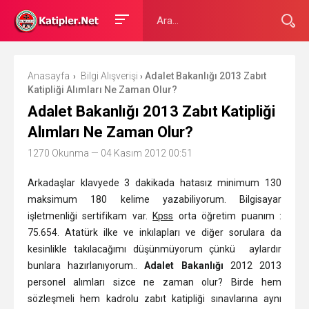
Anasayfa
Bilgi Alışverişi
Adalet Bakanlığı 2013 Zabıt
›
›
Katipliği Alımları Ne Zaman Olur?
Adalet Bakanlığı 2013 Zabıt Katipliği
Alımları Ne Zaman Olur?
1270 Okunma
— 04 Kasım 2012 00:51
Arkadaşlar klavyede 3 dakikada hatasız minimum 130
maksimum 180 kelime yazabiliyorum. Bilgisayar
işletmenliği sertifikam var.
Kpss
orta öğretim puanım :
75.654. Atatürk ilke ve inkılapları ve diğer sorulara da
kesinlikle takılacağımı düşünmüyorum çünkü aylardır
bunlara hazırlanıyorum..
Adalet Bakanlığı
2012 2013
personel alımları
sizce ne zaman olur? Birde hem
sözleşmeli hem kadrolu zabıt katipliği sınavlarına aynı