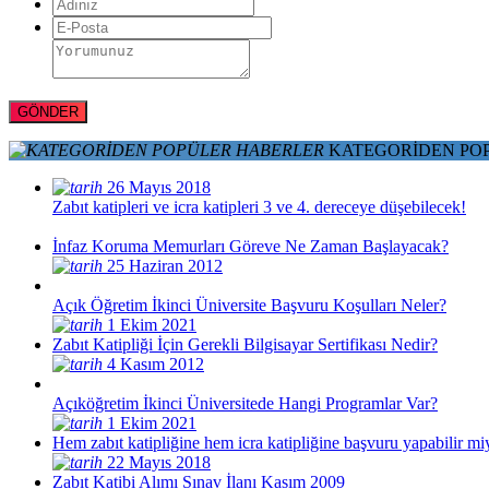
KATEGORİDEN PO
26 Mayıs 2018
Zabıt katipleri ve icra katipleri 3 ve 4. dereceye düşebilecek!
İnfaz Koruma Memurları Göreve Ne Zaman Başlayacak?
25 Haziran 2012
Açık Öğretim İkinci Üniversite Başvuru Koşulları Neler?
1 Ekim 2021
Zabıt Katipliği İçin Gerekli Bilgisayar Sertifikası Nedir?
4 Kasım 2012
Açıköğretim İkinci Üniversitede Hangi Programlar Var?
1 Ekim 2021
Hem zabıt katipliğine hem icra katipliğine başvuru yapabilir mi
22 Mayıs 2018
Zabıt Katibi Alımı Sınav İlanı Kasım 2009