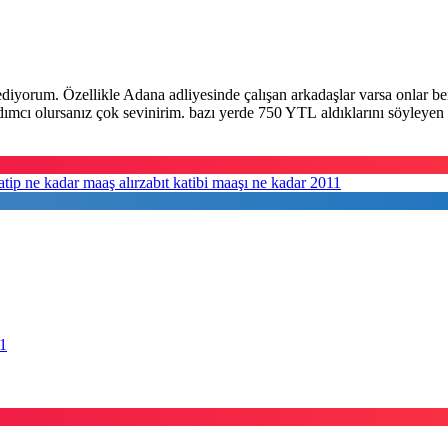
iyorum. Özellikle Adana adliyesinde çalışan arkadaşlar varsa onlar be
rdımcı olursanız çok sevinirim. bazı yerde 750
YTL aldıklarını söyleyen 
atip ne kadar maaş alır
zabıt katibi maaşı ne kadar 2011
21