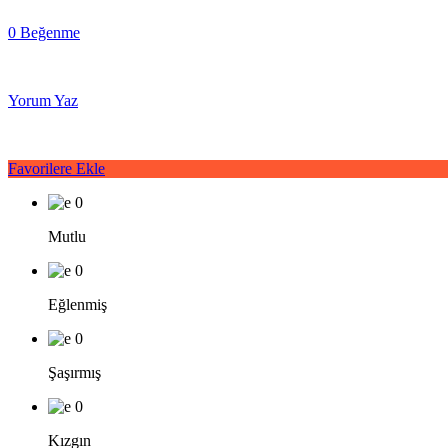
0 Beğenme
Yorum Yaz
Favorilere Ekle
0
Mutlu
0
Eğlenmiş
0
Şaşırmış
0
Kızgın