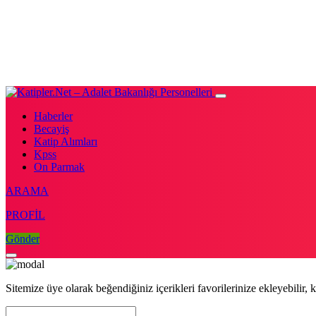
Haberler
Becayiş
Katip Alımları
Kpss
On Parmak
ARAMA
PROFİL
Gönder
Sitemize üye olarak beğendiğiniz içerikleri favorilerinize ekleyebilir, k