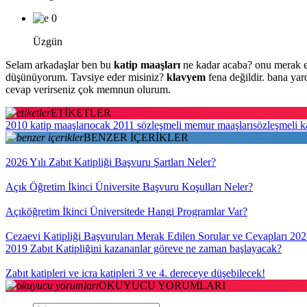
0
Üzgün
Selam arkadaşlar ben bu
katip maaşları
ne kadar acaba? onu merak ed
düşünüyorum. Tavsiye eder misiniz?
klavyem
fena değildir. bana ya
cevap verirseniz çok memnun olurum.
ETİKETLER
2010 katip maaşları
ocak 2011 sözleşmeli memur maaşları
sözleşmeli k
BENZER İÇERİKLER
2026 Yılı Zabıt Katipliği Başvuru Şartları Neler?
Açık Öğretim İkinci Üniversite Başvuru Koşulları Neler?
Açıköğretim İkinci Üniversitede Hangi Programlar Var?
Cezaevi Katipliği Başvuruları Merak Edilen Sorular ve Cevapları 20
2019 Zabıt Katipliğini kazananlar göreve ne zaman başlayacak?
Zabıt katipleri ve icra katipleri 3 ve 4. dereceye düşebilecek!
OKUYUCU YORUMLARI