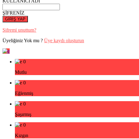
KULLANICI ADI
ŞİFRENİZ
GİRİŞ YAP
Şifremi unuttum?
Üyeliğiniz Yok mu ?
Üye kaydı oluşturun
0
Mutlu
0
Eğlenmiş
0
Şaşırmış
0
Kızgın