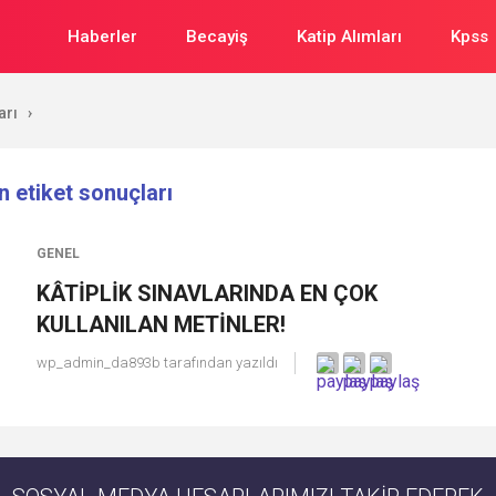
Haberler
Becayiş
Katip Alımları
Kpss
arı
›
in etiket sonuçları
GENEL
KÂTİPLİK SINAVLARINDA EN ÇOK
KULLANILAN METİNLER!
wp_admin_da893b
tarafından yazıldı