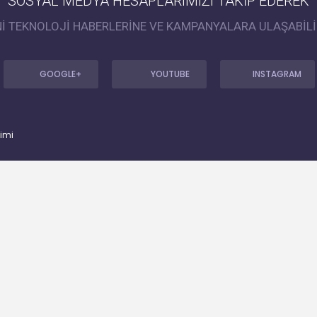
SOSYAL MEDYA HESAPLARIMIZI TAKİP EDEREK
Nİ TEKNOLOJİ HABERLERİNE VE KAMPANYALARA ULAŞABİLİ
GOOGLE+
YOUTUBE
INSTAGRAM
timi