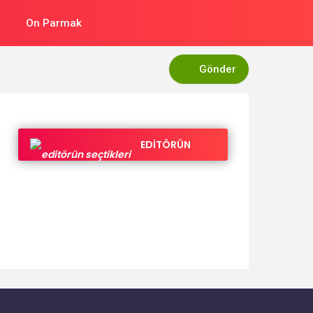
On Parmak
Gönder
EDİTÖRÜN
SEÇTİKLERİ