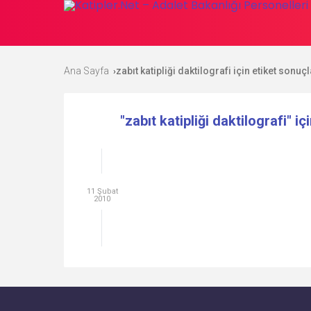
Ana Sayfa
zabıt katipliği daktilografi için etiket sonuçl
›
"zabıt katipliği daktilografi" iç
11 Şubat
2010