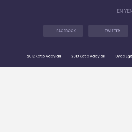
EN YE
FACEBOOK
TWITTER
2012 Katip Adayları
2013 Katip Adayları
Uyap Eği