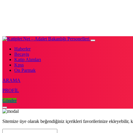
Haberler
Becayiş
Katip Alımları
Kpss
On Parmak
ARAMA
PROFİL
Gönder
Sitemize üye olarak beğendiğiniz içerikleri favorilerinize ekleyebilir, k