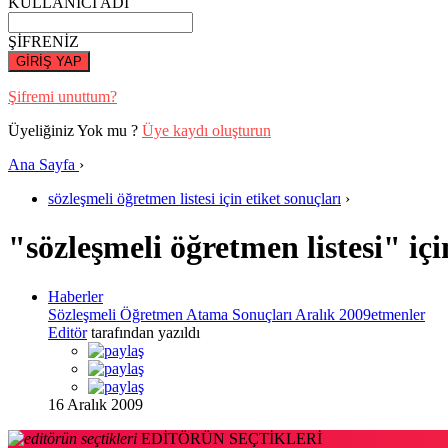
KULLANICI ADI
ŞİFRENİZ
GİRİŞ YAP
Şifremi unuttum?
Üyeliğiniz Yok mu ?
Üye kaydı oluşturun
Ana Sayfa
›
sözleşmeli öğretmen listesi için etiket sonuçları
›
"sözleşmeli öğretmen listesi" içi
Haberler
Sözleşmeli Öğretmen Atama Sonuçları Aralık 2009etmenler
Editör
tarafından yazıldı
16 Aralık 2009
EDİTÖRÜN SEÇTİKLERİ