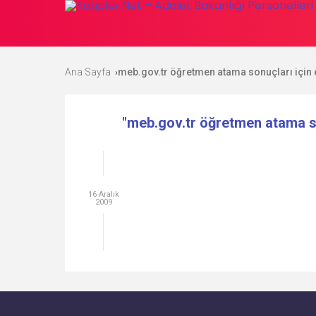
Ana Sayfa
meb.gov.tr öğretmen atama sonuçları için e
›
"meb.gov.tr öğretmen atama so
16 Aralık
2009