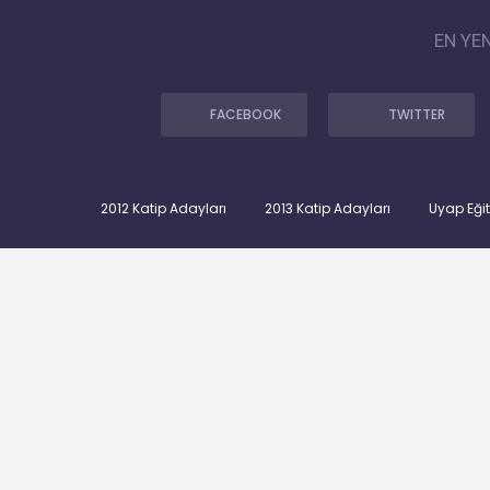
EN YE
FACEBOOK
TWITTER
2012 Katip Adayları
2013 Katip Adayları
Uyap Eği