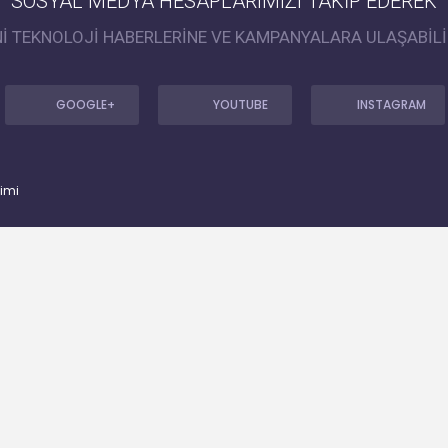
SOSYAL MEDYA HESAPLARIMIZI TAKİP EDEREK
Nİ TEKNOLOJİ HABERLERİNE VE KAMPANYALARA ULAŞABİLİ
GOOGLE+
YOUTUBE
INSTAGRAM
timi