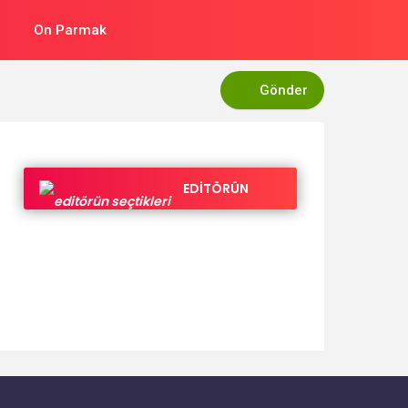
On Parmak
Gönder
EDİTÖRÜN
SEÇTİKLERİ