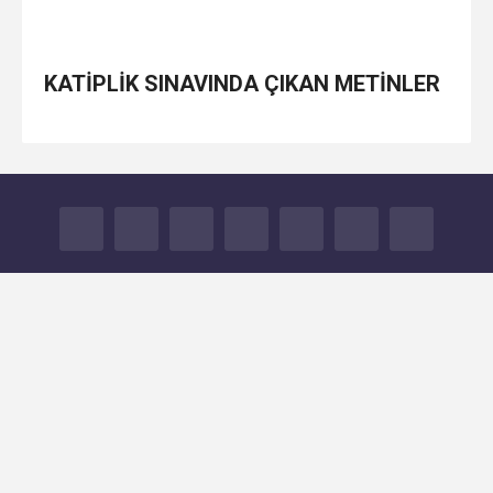
KATİPLİK SINAVINDA ÇIKAN METİNLER
FACEBOOK
TWITTER
GOOGLE+
YOUTUBE
INSTAGRAM
TUMBLR
İLETİŞİM