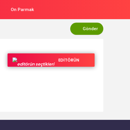
On Parmak
Gönder
EDİTÖRÜN
SEÇTİKLERİ