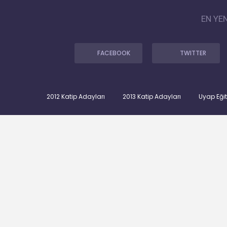
EN YE
FACEBOOK
TWITTER
2012 Katip Adayları
2013 Katip Adayları
Uyap Eği