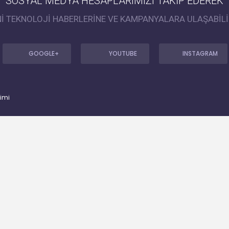
SOSYAL MEDYA HESAPLARIMIZI TAKİP EDEREK
Nİ TEKNOLOJİ HABERLERİNE VE KAMPANYALARA ULAŞABİLİ
GOOGLE+
YOUTUBE
INSTAGRAM
timi