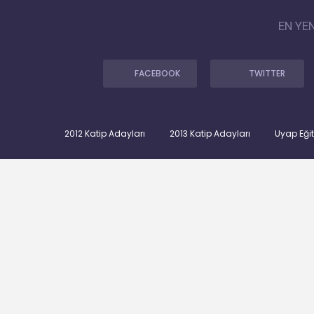
EN YE
FACEBOOK
TWITTER
2012 Katip Adayları
2013 Katip Adayları
Uyap Eği