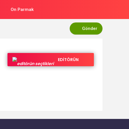
On Parmak
Gönder
EDİTÖRÜN
SEÇTİKLERİ