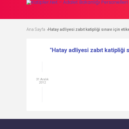
Ana Sayfa
Hatay adliyesi zabıt katipliği sınavı için eti
›
"Hatay adliyesi zabıt katipliği 
31 Aralık
2012