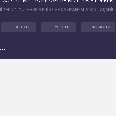
SOSYAL MEDYA HESAPLARIMIZI TAKİP EDEREK
Nİ TEKNOLOJİ HABERLERİNE VE KAMPANYALARA ULAŞABİLİ
GOOGLE+
YOUTUBE
INSTAGRAM
timi