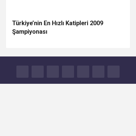
Türkiye’nin En Hızlı Katipleri 2009
Şampiyonası
FACEBOOK
TWITTER
GOOGLE+
YOUTUBE
INSTAGRAM
TUMBLR
İLETİŞİM