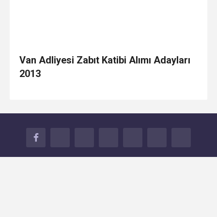
Van Adliyesi Zabıt Katibi Alımı Adayları
2013
FACEBOOK
TWITTER
GOOGLE+
YOUTUBE
INSTAGRAM
TUMBLR
İLETİŞİM