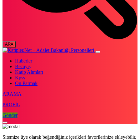
Haberler
Becayiş
Katip Alımları
Kpss
On Parmak
ARAMA
PROFİL
Gönder
Sitemize üye olarak beğendiğiniz içerikleri favorilerinize ekleyebilir,