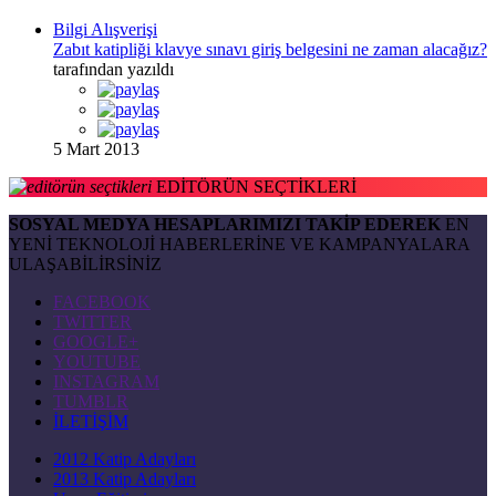
Bilgi Alışverişi
Zabıt katipliği klavye sınavı giriş belgesini ne zaman alacağız?
tarafından yazıldı
5 Mart 2013
EDİTÖRÜN SEÇTİKLERİ
SOSYAL MEDYA HESAPLARIMIZI TAKİP EDEREK
EN
YENİ TEKNOLOJİ HABERLERİNE VE KAMPANYALARA
ULAŞABİLİRSİNİZ
FACEBOOK
TWITTER
GOOGLE+
YOUTUBE
INSTAGRAM
TUMBLR
İLETİŞİM
2012 Katip Adayları
2013 Katip Adayları