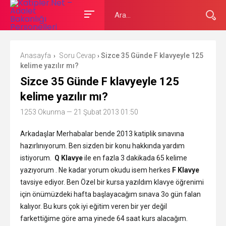
Anasayfa
Soru Cevap
Sizce 35 Günde F klavyeyle 125
›
›
kelime yazılır mı?
Sizce 35 Günde F klavyeyle 125
kelime yazılır mı?
1253 Okunma
— 21 Şubat 2013 01:50
Arkadaşlar Merhabalar bende 2013 katiplik sınavına
hazırlınıyorum. Ben sizden bir konu hakkında yardım
istiyorum.
Q Klavye
ile en fazla 3 dakikada 65 kelime
yazıyorum . Ne kadar yorum okudu isem herkes
F Klavye
tavsiye ediyor. Ben Özel bir kursa yazıldım klavye öğrenimi
için önümüzdeki hafta başlayacağım sınava 3o gün falan
kalıyor. Bu kurs çok iyi eğitim veren bir yer değil
farkettiğime göre ama yinede 64 saat kurs alacağım.