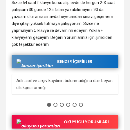
Sizce 64 saat f klavye kursu alıp evde de hergün 2-3 saat
çalışsam 30 günde 125 falan yazabilirmiyim. 90 da
yazsam olur ama sınavda heyecandan sınavı geçemem
diye çıtayı yüksek tutmaya çalışıyorum. Sizce ne
yapmalıyım
Q klavye ile devam mı edeyim Yoksa F
klavyeyemi geçeyim. Değerli Yorumlarınız için şimdiden
çok teşekkür ederim.
BENZER İÇERİKLER
şlar
Adli sicil ve arşiv kaydının bulunmadığına dair beyan
Dün
dilekçesi örneği
tak
OKUYUCU YORUMLARI