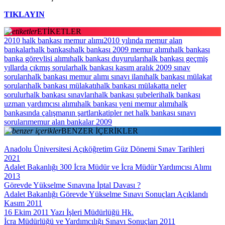
TIKLAYIN
ETİKETLER
2010 halk bankası memur alımı
2010 yılında memur alan
bankalar
halk bankası
halk bankası 2009 memur alımı
halk bankası
banka görevlisi alımı
halk bankası duyuruları
halk bankası geçmiş
yıllarda çıkmış sorular
halk bankası kasım aralık 2009 sınav
soruları
halk bankası memur alımı sınavı ilanı
halk bankası mülakat
soruları
halk bankası mülakatı
halk bankası mülakatta neler
sorulur
halk bankası sınavları
halk bankası şubeleri
halk bankası
uzman yardımcısı alımı
halk bankası yeni memur alımı
halk
bankasında çalışmanın şartları
katipler net halk bankası sınavı
soruları
memur alan bankalar 2009
BENZER İÇERİKLER
Anadolu Üniversitesi Açıköğretim Güz Dönemi Sınav Tarihleri
2021
Adalet Bakanlığı 300 İcra Müdür ve İcra Müdür Yardımcısı Alımı
2013
Görevde Yükselme Sınavına İptal Davası ?
Adalet Bakanlığı Görevde Yükselme Sınavı Sonuçları Açıklandı
Kasım 2011
16 Ekim 2011 Yazı İşleri Müdürlüğü Hk.
İcra Müdürlüğü ve Yardımcılığı Sınavı Sonuçları 2011