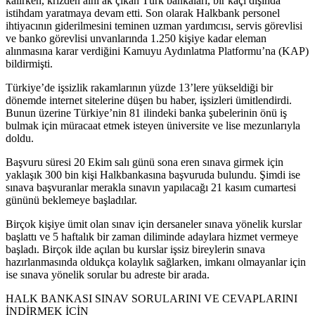
kalırken, krizden alnı ak çıkan Türk bankaları, bir kaçı dışında
istihdam yaratmaya devam etti. Son olarak Halkbank personel
ihtiyacının giderilmesini teminen uzman yardımcısı, servis görevlisi
ve banko görevlisi unvanlarında 1.250 kişiye kadar eleman
alınmasına karar verdiğini Kamuyu Aydınlatma Platformu’na (KAP)
bildirmişti.
Türkiye’de işsizlik rakamlarının yüzde 13’lere yükseldiği bir
dönemde internet sitelerine düşen bu haber, işsizleri ümitlendirdi.
Bunun üzerine Türkiye’nin 81 ilindeki banka şubelerinin önü iş
bulmak için müracaat etmek isteyen üniversite ve lise mezunlarıyla
doldu.
Başvuru süresi 20 Ekim salı günü sona eren sınava girmek için
yaklaşık 300 bin kişi Halkbankasına başvuruda bulundu. Şimdi ise
sınava başvuranlar merakla sınavın yapılacağı 21 kasım cumartesi
gününü beklemeye başladılar.
Birçok kişiye ümit olan sınav için dersaneler sınava yönelik kurslar
başlattı ve 5 haftalık bir zaman diliminde adaylara hizmet vermeye
başladı. Birçok ilde açılan bu kurslar işsiz bireylerin sınava
hazırlanmasında oldukça kolaylık sağlarken, imkanı olmayanlar için
ise sınava yönelik sorular bu adreste bir arada.
HALK BANKASI SINAV SORULARINI VE CEVAPLARINI
İNDİRMEK İÇİN