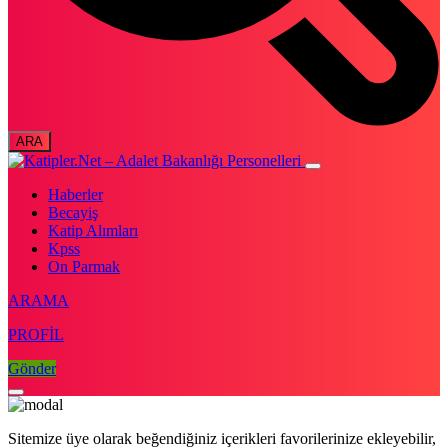
Haberler
Becayiş
Katip Alımları
Kpss
On Parmak
ARAMA
PROFİL
Gönder
Sitemize üye olarak beğendiğiniz içerikleri favorilerinize ekleyebilir,