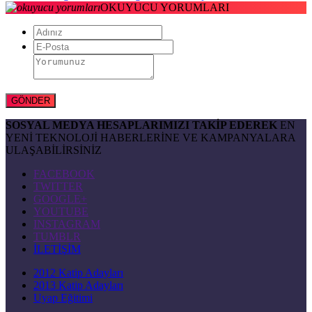
OKUYUCU YORUMLARI
SOSYAL MEDYA HESAPLARIMIZI TAKİP EDEREK
EN
YENİ TEKNOLOJİ HABERLERİNE VE KAMPANYALARA
ULAŞABİLİRSİNİZ
FACEBOOK
TWITTER
GOOGLE+
YOUTUBE
INSTAGRAM
TUMBLR
İLETİŞİM
2012 Katip Adayları
2013 Katip Adayları
Uyap Eğitimi