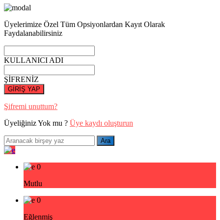
Üyelerimize Özel Tüm Opsiyonlardan Kayıt Olarak
Faydalanabilirsiniz
KULLANICI ADI
ŞİFRENİZ
GİRİŞ YAP
Şifremi unuttum?
Üyeliğiniz Yok mu ?
Üye kaydı oluşturun
0
Mutlu
0
Eğlenmiş